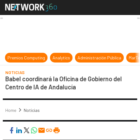
Babel coordinará la Oficina de Gob
Premios Computing
Analytics
Administración Pública
MarTe
NOTICIAS
Babel coordinará la Oficina de Gobierno del
Centro de IA de Andalucía
Home
Noticias