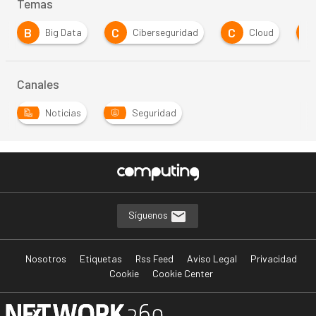
Temas
B
C
C
E
Big Data
Ciberseguridad
Cloud
Canales
Noticias
Seguridad
Síguenos
Nosotros
Etiquetas
Rss Feed
Aviso Legal
Privacidad
Cookie
Cookie Center