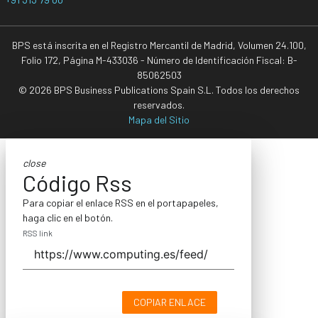
BPS está inscrita en el Registro Mercantil de Madrid, Volumen 24.100,
Folio 172, Página M-433036 - Número de Identificación Fiscal: B-
85062503
© 2026 BPS Business Publications Spain S.L. Todos los derechos
reservados.
Mapa del Sitio
close
Código Rss
Para copiar el enlace RSS en el portapapeles,
haga clic en el botón.
RSS link
COPIAR ENLACE