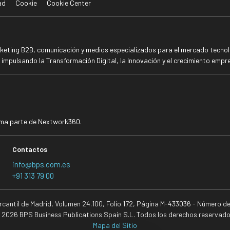
ad
Cookie
Cookie Center
rketing B2B, comunicación y medios especializados para el mercado tecnoló
mpulsando la Transformación Digital, la Innovación y el crecimiento empre
rma parte de Nextwork360.
Contactos
info@bps.com.es
+91 313 79 00
ercantil de Madrid, Volumen 24.100, Folio 172, Página M-433036 - Número d
 2026 BPS Business Publications Spain S.L. Todos los derechos reservado
Mapa del Sitio