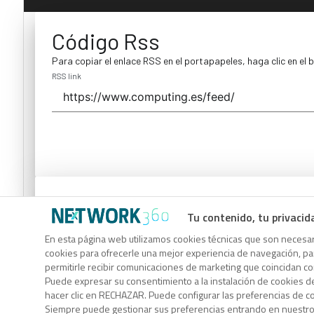
Código Rss
Para copiar el enlace RSS en el portapapeles, haga clic en el 
RSS link
Código Rss
Tu contenido, tu privacid
Para copiar el enlace RSS en el portapapeles, haga clic en el 
En esta página web utilizamos cookies técnicas que son necesari
RSS link
cookies para ofrecerle una mejor experiencia de navegación, para
permitirle recibir comunicaciones de marketing que coincidan c
Puede expresar su consentimiento a la instalación de cookies d
hacer clic en RECHAZAR. Puede configurar las preferencias de 
Siempre puede gestionar sus preferencias entrando en nuestr