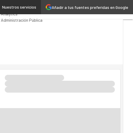
l
Nuestros servicios
Añadir a tus fuentes preferidas en Google
Premios Computing
Analytics
Administración Pública
MarTech
Cloud
Inteligencia Artificial
Industria 4.0
Seguridad
Movilidad
Mercado TI