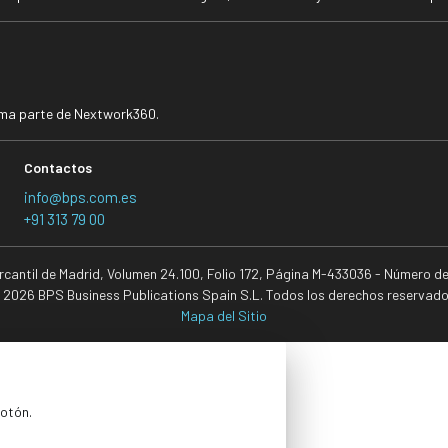
rma parte de Nextwork360.
Contactos
info@bps.com.es
+91 313 79 00
ercantil de Madrid, Volumen 24.100, Folio 172, Página M-433036 - Número d
 2026 BPS Business Publications Spain S.L. Todos los derechos reservado
Mapa del Sitio
botón.