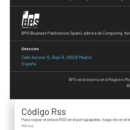
BPS (Business Publications Spain), editora de Computing, fo
Dirección
Calle Azcona 12, Bajo B, 28028 Madrid
España
BPS está inscrita en el Registro M
©
Código Rss
Para copiar el enlace RSS en el portapapeles, haga clic en el 
RSS link