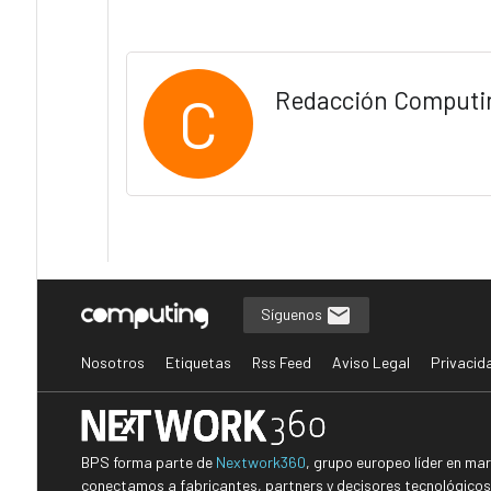
C
Redacción Computi
Síguenos
Nosotros
Etiquetas
Rss Feed
Aviso Legal
Privacid
BPS forma parte de
Nextwork360
, grupo europeo líder en ma
conectamos a fabricantes, partners y decisores tecnológicos i