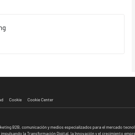
ng
ad
Cookie
Cookie Center
rketing B2B, comunicación y medios especializados para el mercado tecnoló
mpulsando la Transformación Digital, la Innovación y el crecimiento empre