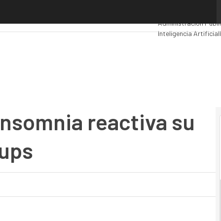
somnia reactiva su ecosistema de startups
Premios Computing
A
Administración Públi
Inteligencia Artificial
Movilidad
Mercado TI
nnsomnia reactiva su
tups