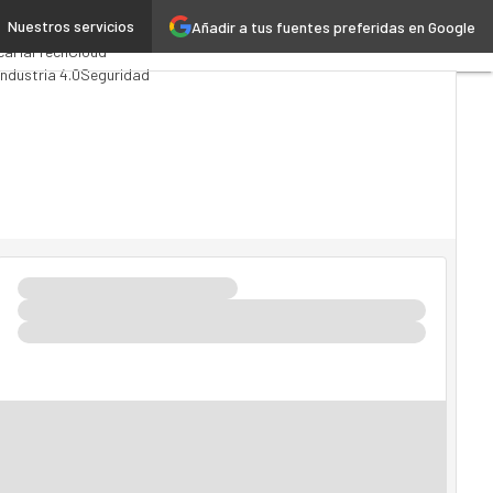
Nuestros servicios
Añadir a tus fuentes preferidas en Google
nalytics
ca
MarTech
Cloud
Industria 4.0
Seguridad