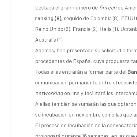
Destaca el gran número de
fintech
de Améri
ranking (9),
seguido de Colombia (8), EEUU (
Reino Unido (5), Francia (2), Italia (1), Ucrani
Australia (1).
Además, han presentado su solicitud a for
procedentes de España, cuya propuesta tam
Todas ellas entrarán a formar parte del
Ban
comunicación permanente entre el ecosis
networking
on line y facilitará los interca
A ellas también se sumarán las que optaron a
su incubación en noviembre como las que ap
El proceso de incubación de la convocatoria
prolongará durante 16 semanas, en las que