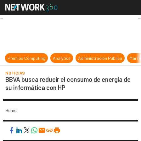
BBVA busca reducir el consumo de 
Premios Computing
Analytics
Administración Pública
MarTe
NOTICIAS
BBVA busca reducir el consumo de energía de
su informática con HP
Home