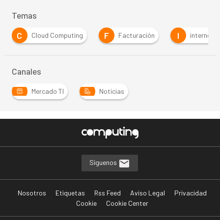
Temas
C
F
I
Cloud Computing
Facturación
internet
Canales
Mercado TI
Noticias
Síguenos
Nosotros
Etiquetas
Rss Feed
Aviso Legal
Privacidad
Cookie
Cookie Center