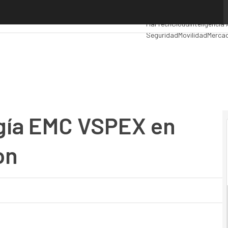
a EMC VSPEX en sus servidores bullion
Premios Computing
Analyt
MarTech
Cloud
Inteligencia 
Seguridad
Movilidad
Mercad
ogía EMC VSPEX en
on