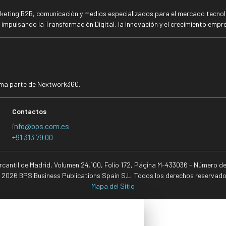
rketing B2B, comunicación y medios especializados para el mercado tecnoló
mpulsando la Transformación Digital, la Innovación y el crecimiento empre
rma parte de Nextwork360.
Contactos
info@bps.com.es
+91 313 79 00
ercantil de Madrid, Volumen 24.100, Folio 172, Página M-433036 - Número d
 2026 BPS Business Publications Spain S.L. Todos los derechos reservado
Mapa del Sitio