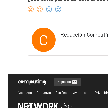
C
Redacción Computi
Síguenos
Nosotros
Etiquetas
Rss Feed
Aviso Legal
Privacid