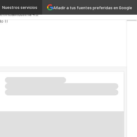
Nuestros servicios
Añadir a tus fuentes preferidas en Google
ics
Administración Pública
Artificial
Industria 4.0
o TI