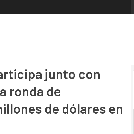
cipa junto con Insight Partners en la ronda de financiació
rticipa junto con
la ronda de
illones de dólares en