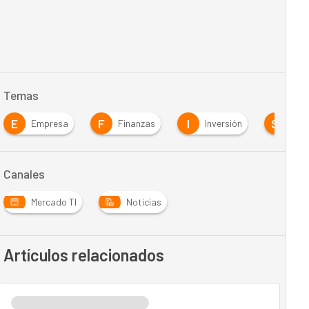
Temas
E
F
I
S
Empresa
Finanzas
Inversión
Seg
Canales
Mercado TI
Noticias
Artículos relacionados