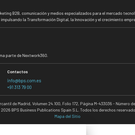
rketing B2B, comunicación y medios especializados para el mercado tecnoló
mpulsando la Transformación Digital, la Innovación y el crecimiento empre
rma parte de Nextwork360.
Contactos
info@bps.com.es
+91 313 79 00
ercantil de Madrid, Volumen 24.100, Folio 172, Página M-433036 - Número d
 2026 BPS Business Publications Spain S.L. Todos los derechos reservado
Mapa del Sitio