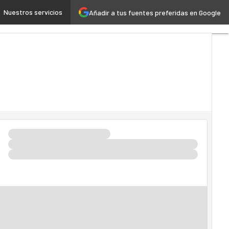
n de 30 millones de dólares en DoControl
Nuestros servicios
Añadir a tus fuentes preferidas en Google
Premios
Computing
Analytics
Administración
Pública
MarTech
Cloud
Inteligencia
Artificial
Industria
4.0
Seguridad
Movilidad
Mercado
TI