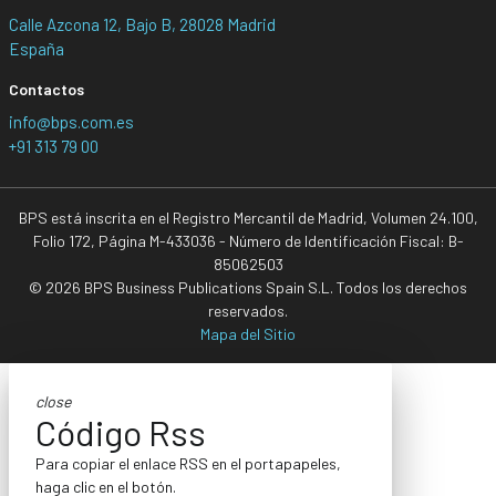
Calle Azcona 12, Bajo B, 28028 Madrid
España
Contactos
info@bps.com.es
+91 313 79 00
BPS está inscrita en el Registro Mercantil de Madrid, Volumen 24.100,
Folio 172, Página M-433036 - Número de Identificación Fiscal: B-
85062503
© 2026 BPS Business Publications Spain S.L. Todos los derechos
reservados.
Mapa del Sitio
close
Código Rss
Para copiar el enlace RSS en el portapapeles,
haga clic en el botón.