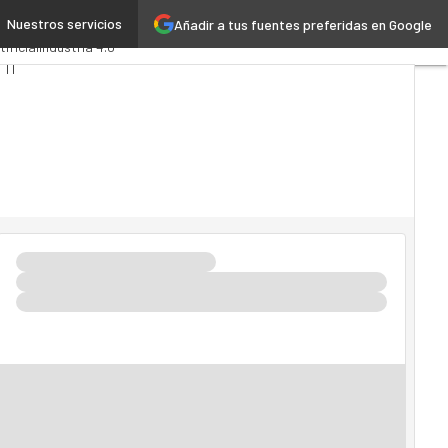
Nuestros servicios
Añadir a tus fuentes preferidas en Google
s
Administración Pública
tificial
Industria 4.0
 TI