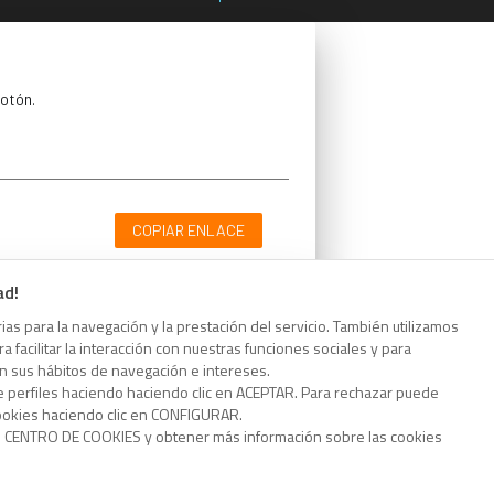
botón.
COPIAR ENLACE
ad!
as para la navegación y la prestación del servicio. También utilizamos
 facilitar la interacción con nuestras funciones sociales y para
botón.
on sus hábitos de navegación e intereses.
e perfiles haciendo haciendo clic en ACEPTAR. Para rechazar puede
cookies haciendo clic en CONFIGURAR.
o CENTRO DE COOKIES y obtener más información sobre las cookies
COPIAR ENLACE