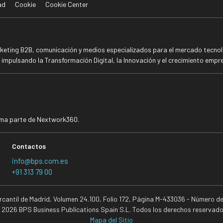
ad
Cookie
Cookie Center
rketing B2B, comunicación y medios especializados para el mercado tecnoló
mpulsando la Transformación Digital, la Innovación y el crecimiento empre
rma parte de Nextwork360.
Contactos
info@bps.com.es
+91 313 79 00
ercantil de Madrid, Volumen 24.100, Folio 172, Página M-433036 - Número d
 2026 BPS Business Publications Spain S.L. Todos los derechos reservado
Mapa del Sitio