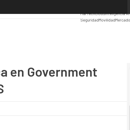
a en Government Competency de AWS
Premios Computing
Analytic
MarTech
Cloud
Inteligencia Ar
Seguridad
Movilidad
Mercado
ica en Government
S