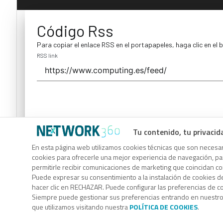
Código Rss
Para copiar el enlace RSS en el portapapeles, haga clic en el 
RSS link
Tu contenido, tu privacid
Código Rss
En esta página web utilizamos cookies técnicas que son necesari
cookies para ofrecerle una mejor experiencia de navegación, para
Para copiar el enlace RSS en el portapapeles, haga clic en el 
permitirle recibir comunicaciones de marketing que coincidan c
RSS link
Puede expresar su consentimiento a la instalación de cookies d
hacer clic en RECHAZAR. Puede configurar las preferencias de 
Siempre puede gestionar sus preferencias entrando en nuestr
que utilizamos visitando nuestra
POLÍTICA DE COOKIES
.