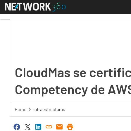
Menú
CloudMas se certific
CloudMas se certif
Competency de AW
Home
Infraestructuras