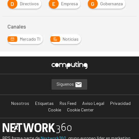
D
E
G
Directivos
Empresa
Gobernanza
Canales
Mercado TI
Noticias
Síguenos
Nosotros
Etiquetas
Rss Feed
Aviso Legal
Privacidad
Cookie
Cookie Center
BPS forma parte de
Nextwork360
, grupo europeo líder en marketing