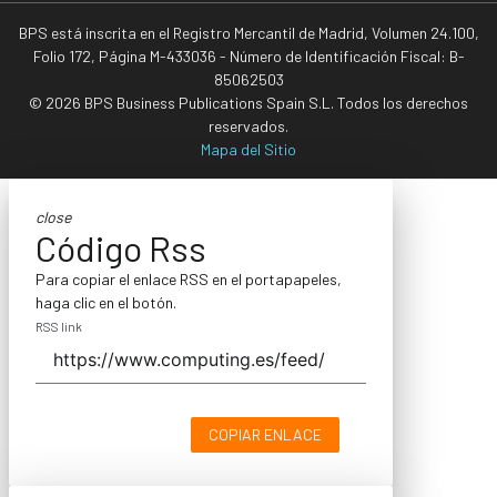
BPS está inscrita en el Registro Mercantil de Madrid, Volumen 24.100,
Folio 172, Página M-433036 - Número de Identificación Fiscal: B-
85062503
© 2026 BPS Business Publications Spain S.L. Todos los derechos
reservados.
Mapa del Sitio
close
Código Rss
Para copiar el enlace RSS en el portapapeles,
haga clic en el botón.
RSS link
COPIAR ENLACE