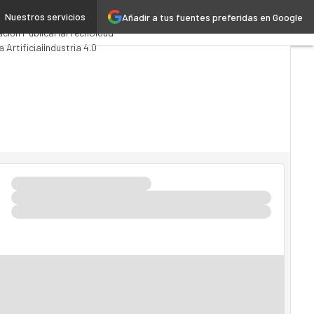
Nuestros servicios
Añadir a tus fuentes preferidas en Google
Computing
Analytics
ación Pública
MarTech
Cloud
a Artificial
Industria 4.0
Movilidad
Mercado TI