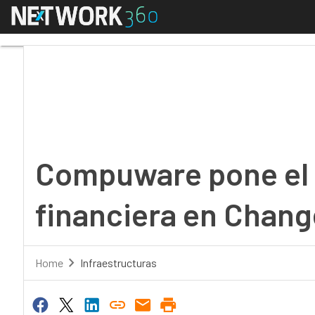
Menú
Compuware pone el ace
Compuware pone el a
financiera en Chang
Home
Infraestructuras