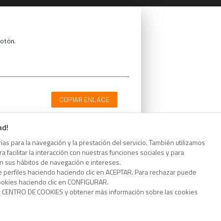
botón.
COPIAR ENLACE
ad!
as para la navegación y la prestación del servicio. También utilizamos
 facilitar la interacción con nuestras funciones sociales y para
botón.
on sus hábitos de navegación e intereses.
e perfiles haciendo haciendo clic en ACEPTAR. Para rechazar puede
cookies haciendo clic en CONFIGURAR.
o CENTRO DE COOKIES y obtener más información sobre las cookies
COPIAR ENLACE