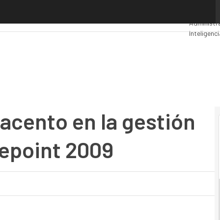
nto en la gestión financiera en Changepoint 2009
Premios 
Administr
Inteligenci
Seguridad
cento en la gestión
epoint 2009