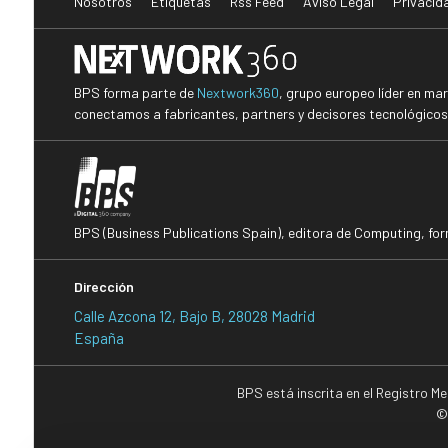
Nosotros
Etiquetas
Rss Feed
Aviso Legal
Privacid
BPS forma parte de
Nextwork360
, grupo europeo líder en ma
conectamos a fabricantes, partners y decisores tecnológicos i
BPS (Business Publications Spain), editora de Computing, fo
Dirección
Calle Azcona 12, Bajo B, 28028 Madrid
España
BPS está inscrita en el Registro M
©