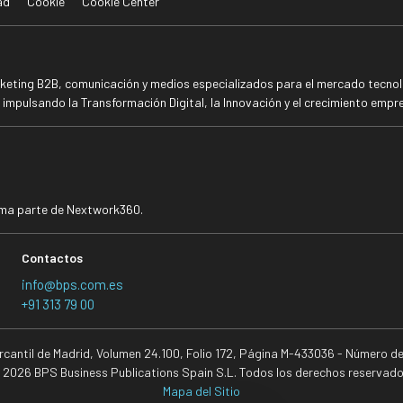
ad
Cookie
Cookie Center
rketing B2B, comunicación y medios especializados para el mercado tecnoló
mpulsando la Transformación Digital, la Innovación y el crecimiento empre
rma parte de Nextwork360.
Contactos
info@bps.com.es
+91 313 79 00
ercantil de Madrid, Volumen 24.100, Folio 172, Página M-433036 - Número d
 2026 BPS Business Publications Spain S.L. Todos los derechos reservado
Mapa del Sitio