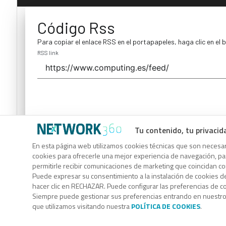
Código Rss
Para copiar el enlace RSS en el portapapeles, haga clic en el 
RSS link
Tu contenido, tu privacid
Código Rss
En esta página web utilizamos cookies técnicas que son necesari
cookies para ofrecerle una mejor experiencia de navegación, para
Para copiar el enlace RSS en el portapapeles, haga clic en el 
permitirle recibir comunicaciones de marketing que coincidan c
RSS link
Puede expresar su consentimiento a la instalación de cookies d
hacer clic en RECHAZAR. Puede configurar las preferencias de 
Siempre puede gestionar sus preferencias entrando en nuestr
que utilizamos visitando nuestra
POLÍTICA DE COOKIES
.