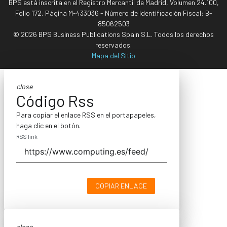
BPS está inscrita en el Registro Mercantil de Madrid, Volumen 24.100,
Folio 172, Página M-433036 - Número de Identificación Fiscal: B-
85062503
© 2026 BPS Business Publications Spain S.L. Todos los derechos
reservados.
Mapa del Sitio
close
Código Rss
Para copiar el enlace RSS en el portapapeles,
haga clic en el botón.
RSS link
COPIAR ENLACE
close