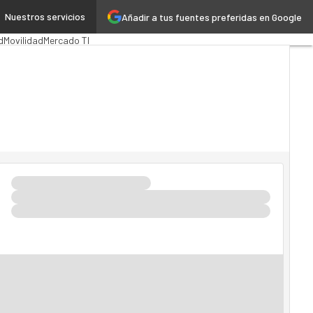
Nuestros servicios
Añadir a tus fuentes preferidas en Google
n Pública
MarTech
Cloud
d
Movilidad
Mercado TI