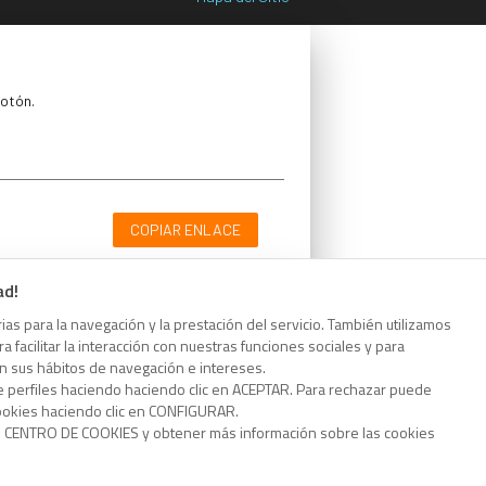
botón.
COPIAR ENLACE
ad!
as para la navegación y la prestación del servicio. También utilizamos
 facilitar la interacción con nuestras funciones sociales y para
botón.
on sus hábitos de navegación e intereses.
e perfiles haciendo haciendo clic en ACEPTAR. Para rechazar puede
cookies haciendo clic en CONFIGURAR.
o CENTRO DE COOKIES y obtener más información sobre las cookies
COPIAR ENLACE