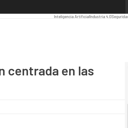
entrada en las personas”
Premios Computing
Analytics
Administració
Inteligencia Artificial
Industria 4.0
Segurida
 centrada en las