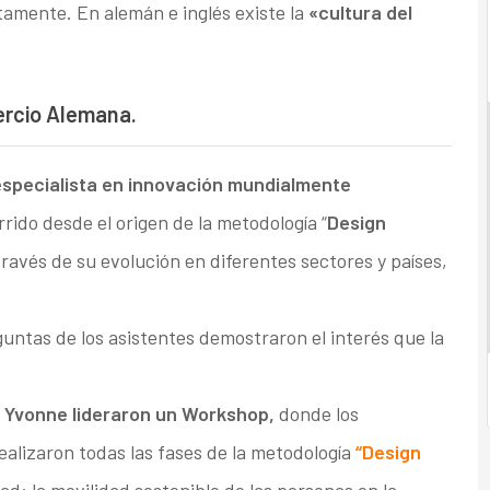
tamente. En alemán e inglés existe la
«cultura del
ercio Alemana.
especialista en innovación mundialmente
rrido desde el origen de la metodología “
Design
través de su evolución en diferentes sectores y países,
guntas de los asistentes demostraron el interés que la
 Yvonne lideraron un Workshop,
donde los
ealizaron todas las fases de la metodología
“Design
ad: la movilidad sostenible de las personas en la