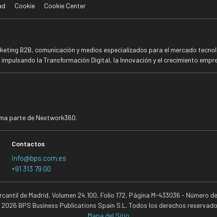
ad
Cookie
Cookie Center
rketing B2B, comunicación y medios especializados para el mercado tecnoló
mpulsando la Transformación Digital, la Innovación y el crecimiento empre
rma parte de Nextwork360.
Contactos
info@bps.com.es
+91 313 79 00
ercantil de Madrid, Volumen 24.100, Folio 172, Página M-433036 - Número d
 2026 BPS Business Publications Spain S.L. Todos los derechos reservado
Mapa del Sitio