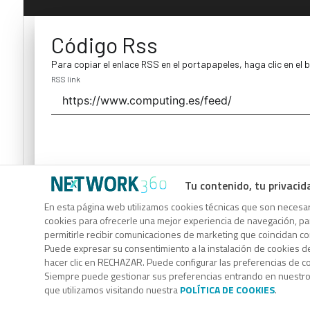
Código Rss
Para copiar el enlace RSS en el portapapeles, haga clic en el 
RSS link
Tu contenido, tu privacid
Código Rss
En esta página web utilizamos cookies técnicas que son necesari
cookies para ofrecerle una mejor experiencia de navegación, para
Para copiar el enlace RSS en el portapapeles, haga clic en el 
permitirle recibir comunicaciones de marketing que coincidan c
RSS link
Puede expresar su consentimiento a la instalación de cookies d
hacer clic en RECHAZAR. Puede configurar las preferencias de 
Siempre puede gestionar sus preferencias entrando en nuestr
que utilizamos visitando nuestra
POLÍTICA DE COOKIES
.