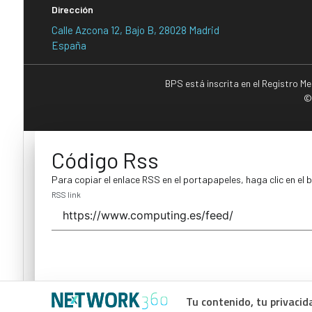
Dirección
Calle Azcona 12, Bajo B, 28028 Madrid
España
BPS está inscrita en el Registro M
©
Código Rss
Para copiar el enlace RSS en el portapapeles, haga clic en el 
RSS link
Tu contenido, tu privacid