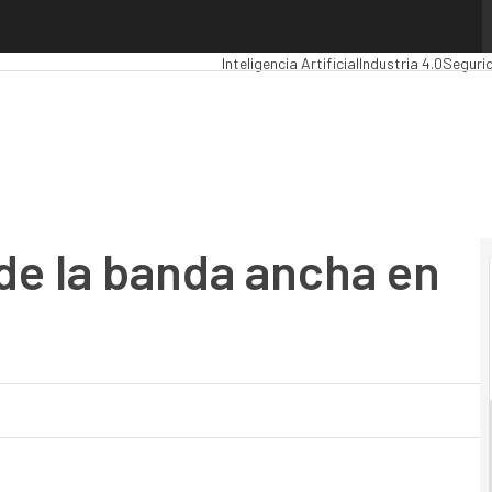
de la banda ancha en España
Premios Computing
Analytics
Administrac
Inteligencia Artificial
Industria 4.0
Seguri
d de la banda ancha en