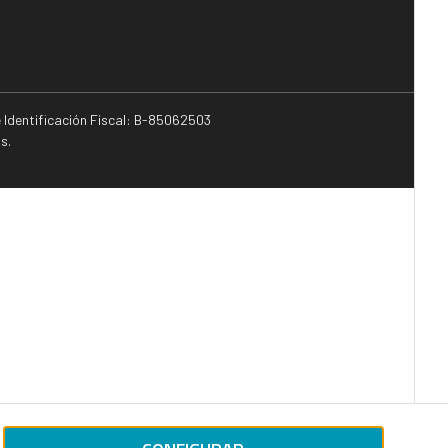
e Identificación Fiscal: B-85062503
s.