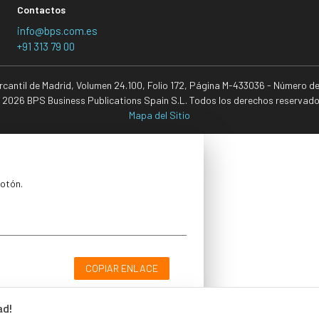
Contactos
info@bps.com.es
+91 313 79 00
ercantil de Madrid, Volumen 24.100, Folio 172, Página M-433036 - Número d
 2026 BPS Business Publications Spain S.L. Todos los derechos reservado
Mapa del Sitio
botón.
COPIAR ENLACE
ad!