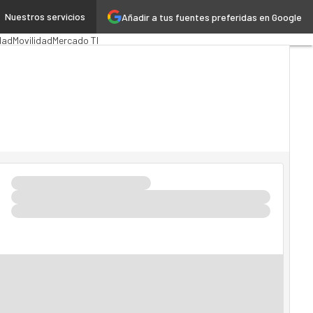
Nuestros servicios
Añadir a tus fuentes preferidas en Google
ión Pública
MarTech
Cloud
dad
Movilidad
Mercado TI