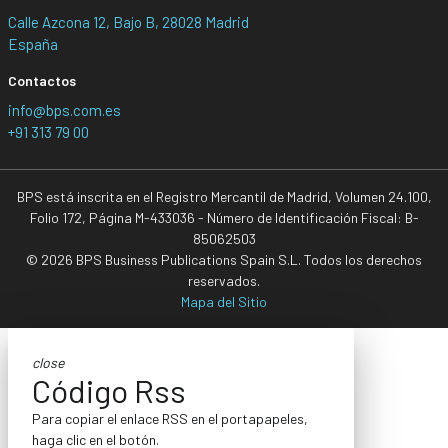
Calle Azcona 12, Bajo B, 28028 Madrid
España
Contactos
info@bps.com.es
+91 313 79 00
BPS está inscrita en el Registro Mercantil de Madrid, Volumen 24.100,
Folio 172, Página M-433036 - Número de Identificación Fiscal: B-
85062503
© 2026 BPS Business Publications Spain S.L. Todos los derechos
reservados.
Mapa del Sitio
close
Código Rss
Para copiar el enlace RSS en el portapapeles,
haga clic en el botón.