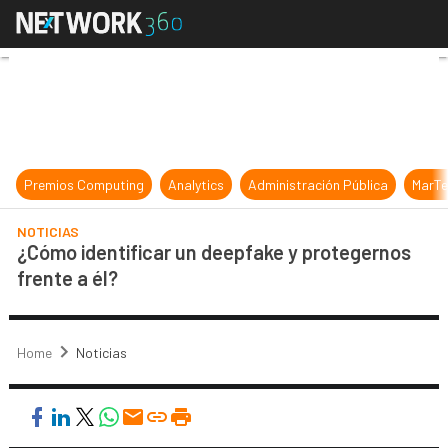
¿Cómo identificar un deepfake y pr
Premios Computing
Analytics
Administración Pública
MarTe
NOTICIAS
¿Cómo identificar un deepfake y protegernos
frente a él?
Home
Noticias