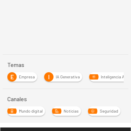
Temas
I
M
IA Generativa
Inteligencia Artificial
Malw
Canales
Mundo digital
Noticias
Seguridad