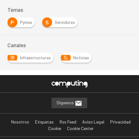
Temas
P
S
Pymes
Servidores
Canales
Infraestructuras
Noticias
Síguenos
Nosotros
Etiquetas
Rss Feed
Aviso Legal
Privacidad
Cookie
Cookie Center