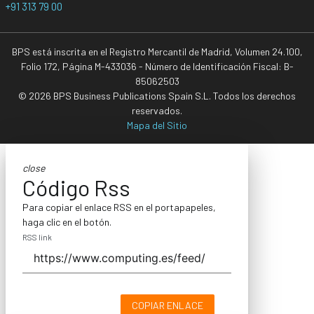
+91 313 79 00
BPS está inscrita en el Registro Mercantil de Madrid, Volumen 24.100,
Folio 172, Página M-433036 - Número de Identificación Fiscal: B-
85062503
© 2026 BPS Business Publications Spain S.L. Todos los derechos
reservados.
Mapa del Sitio
close
Código Rss
Para copiar el enlace RSS en el portapapeles,
haga clic en el botón.
RSS link
COPIAR ENLACE