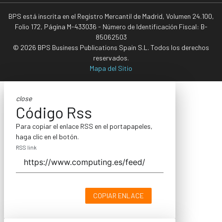
BPS está inscrita en el Registro Mercantil de Madrid, Volumen 24.100,
Folio 172, Página M-433036 - Número de Identificación Fiscal: B-
85062503
© 2026 BPS Business Publications Spain S.L. Todos los derechos
reservados.
Mapa del Sitio
close
Código Rss
Para copiar el enlace RSS en el portapapeles,
haga clic en el botón.
RSS link
COPIAR ENLACE