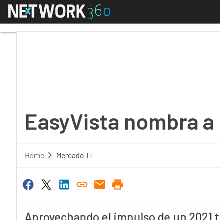
Menú
EasyVista nombra a u
EasyVista nombra a
Home
Mercado TI
Aprovechando el impulso de un 2021 