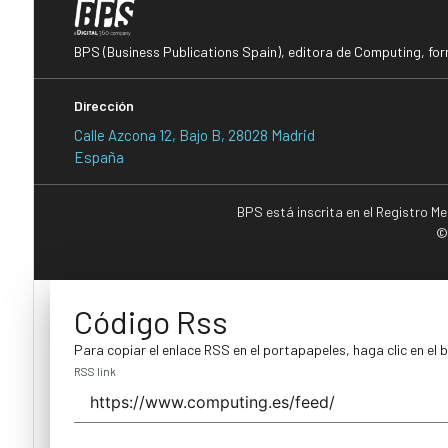
BPS (Business Publications Spain), editora de Computing, fo
Dirección
Calle Azcona 12, Bajo B, 28028 Madrid
España
BPS está inscrita en el Registro M
©
Código Rss
Para copiar el enlace RSS en el portapapeles, haga clic en el 
RSS link