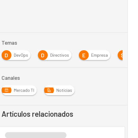
Temas
D
D
E
S
DevOps
Directivos
Empresa
Sof
Canales
Mercado TI
Noticias
Artículos relacionados