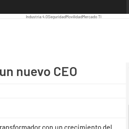
n nuevo CEO
Premios Computing
Analytics
Administración Pública
MarTe
Industria 4.0
Seguridad
Movilidad
Mercado TI
 un nuevo CEO
transformador con un crecimiento del