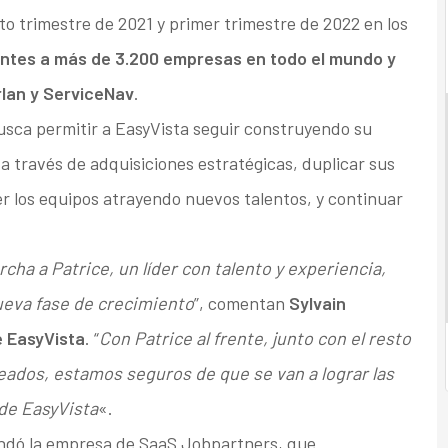
to trimestre de 2021 y primer trimestre de 2022 en los
entes a más de 3.200 empresas en todo el mundo y
rlan y ServiceNav
.
usca permitir a EasyVista seguir construyendo su
a través de adquisiciones estratégicas, duplicar sus
er los equipos atrayendo nuevos talentos, y continuar
ha a Patrice, un líder con talento y experiencia,
ueva fase de crecimiento
”, comentan
Sylvain
 EasyVista
. “
Con Patrice al frente, junto con el resto
eados, estamos seguros de que se van a lograr las
de EasyVista
«.
undó la empresa de SaaS Jobpartners, que