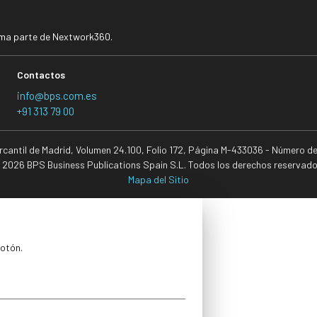
rma parte de Nextwork360.
Contactos
info@bps.com.es
+91 313 79 00
ercantil de Madrid, Volumen 24.100, Folio 172, Página M-433036 - Número d
 2026 BPS Business Publications Spain S.L. Todos los derechos reservado
Mapa del Sitio
botón.