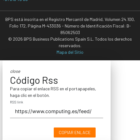
BPS está inscrita en el Registro Mercantil de Madrid, Volumen 24.100,
Folio 172, Página M-433036 - Número de Identificación Fiscal: B-
85062503
© 2026 BPS Business Publications Spain S.L. Todos los derechos
reservados.
Mapa del Sitio
close
Código Rss
Para copiar el enlace RSS en el portapapeles,
haga clic en el botón.
RSS link
COPIAR ENLACE