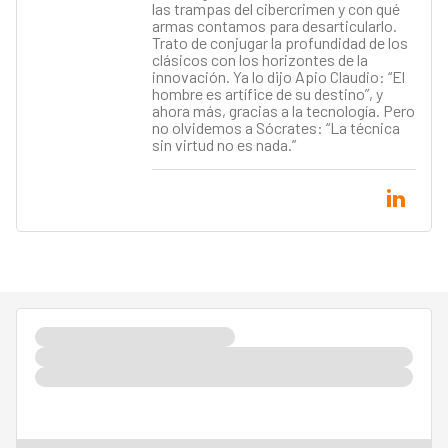
las trampas del cibercrimen y con qué
armas contamos para desarticularlo.
Trato de conjugar la profundidad de los
clásicos con los horizontes de la
innovación. Ya lo dijo Apio Claudio: “El
hombre es artífice de su destino”, y
ahora más, gracias a la tecnología. Pero
no olvidemos a Sócrates: “La técnica
sin virtud no es nada.”