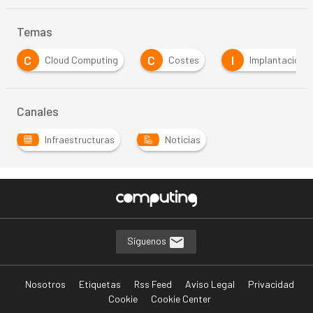
Temas
C
C
I
I
Cloud Computing
Costes
Implantación
Canales
Infraestructuras
Noticias
Síguenos
Nosotros
Etiquetas
Rss Feed
Aviso Legal
Privacidad
Cookie
Cookie Center