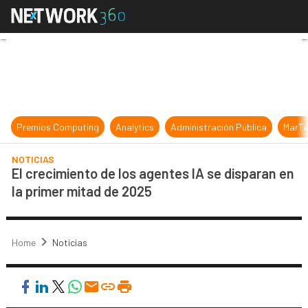
El crecimiento de los agentes IA se
Premios Computing
Analytics
Administración Pública
MarTe
NOTICIAS
El crecimiento de los agentes IA se disparan en
la primer mitad de 2025
Home
Noticias