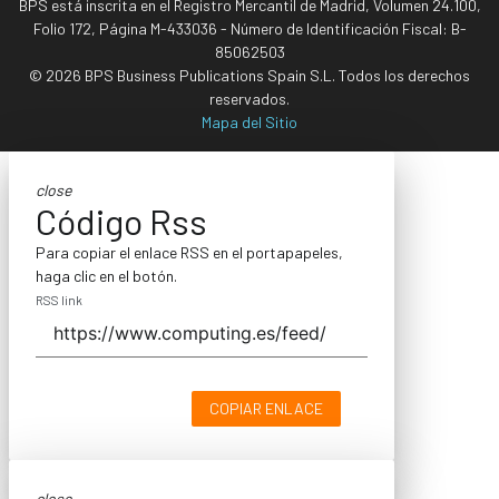
BPS está inscrita en el Registro Mercantil de Madrid, Volumen 24.100,
Folio 172, Página M-433036 - Número de Identificación Fiscal: B-
85062503
© 2026 BPS Business Publications Spain S.L. Todos los derechos
reservados.
Mapa del Sitio
close
Código Rss
Para copiar el enlace RSS en el portapapeles,
haga clic en el botón.
RSS link
COPIAR ENLACE
close