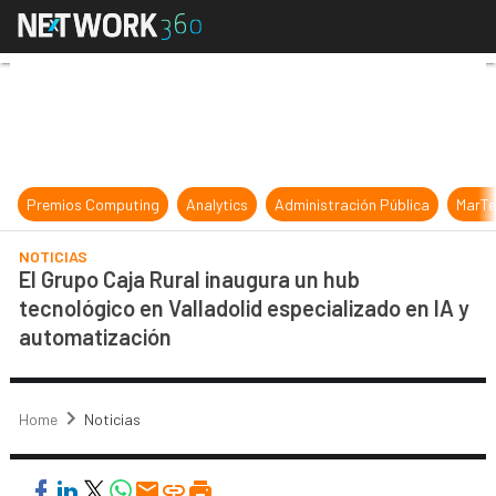
El Grupo Caja Rural inaugura un hu
Premios Computing
Analytics
Administración Pública
MarTe
NOTICIAS
El Grupo Caja Rural inaugura un hub
tecnológico en Valladolid especializado en IA y
automatización
Home
Noticias