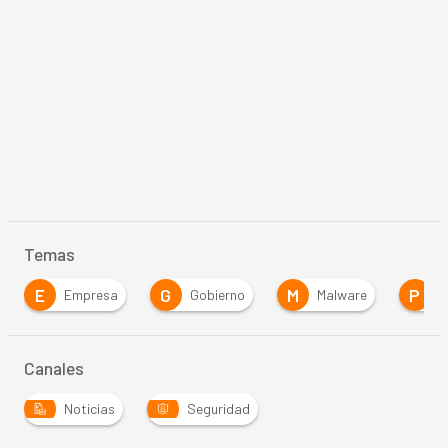
Temas
E
G
M
P
Empresa
Gobierno
Malware
P
Canales
Noticias
Seguridad
…