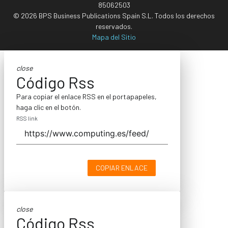
85062503
© 2026 BPS Business Publications Spain S.L. Todos los derechos
reservados.
Mapa del Sitio
close
Código Rss
Para copiar el enlace RSS en el portapapeles,
haga clic en el botón.
RSS link
COPIAR ENLACE
close
Código Rss