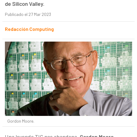
de Silicon Valley.
Publicado el 27 Mar 2023
Redacción Computing
Gordon Moore.
Una leyenda TIC nos abandona.
Gordon Moore,