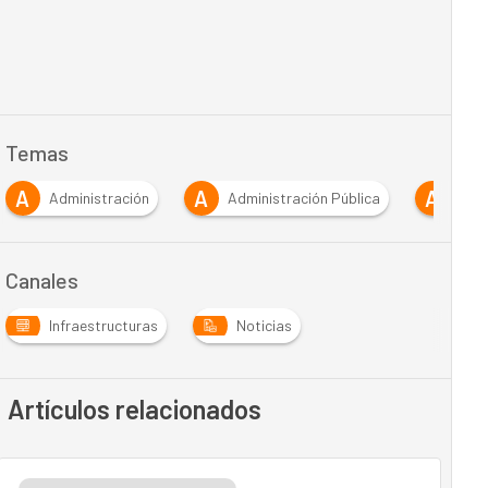
Temas
A
A
A
Administración
Administración Pública
Apli
Canales
Infraestructuras
Noticias
Artículos relacionados