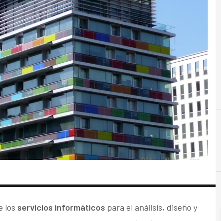
A
AAPP
e los
servicios informáticos
para el análisis, diseño y