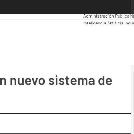
 nuevo sistema de gestión del padrón
Premios Computing
Analy
Administración Pública
M
Inteligencia Artificial
Indus
Movilidad
Mercado TI
un nuevo sistema de