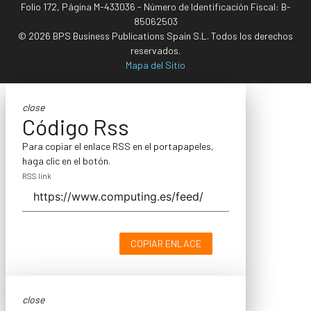
Folio 172, Página M-433036 - Número de Identificación Fiscal: B-
85062503
© 2026 BPS Business Publications Spain S.L. Todos los derechos
reservados.
Mapa del Sitio
close
Código Rss
Para copiar el enlace RSS en el portapapeles,
haga clic en el botón.
RSS link
COPIAR ENLACE
close