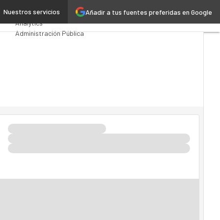
ción
Nuestros servicios
Añadir a tus fuentes preferidas en Google
Premios Computing
Analytics
Administración Pública
MarTech
Cloud
Inteligencia Artificial
Industria 4.0
Seguridad
Movilidad
Mercado TI