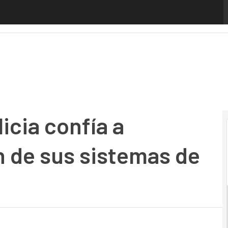
ia confía a Tecnocom la gestión de sus sistemas de informa
icia confía a
 de sus sistemas de