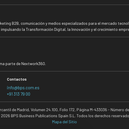
rketing B2B, comunicación y medios especializados para el mercado tecnoló
mpulsando la Transformación Digital, la Innovación y el crecimiento empre
rma parte de Nextwork360.
Contactos
info@bps.com.es
+91 313 79 00
ercantil de Madrid, Volumen 24.100, Folio 172, Página M-433036 - Número d
 2026 BPS Business Publications Spain S.L. Todos los derechos reservado
Mapa del Sitio