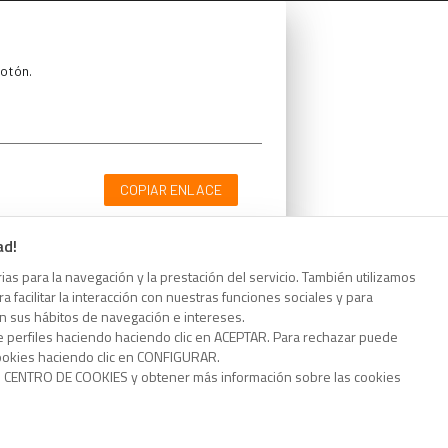
botón.
COPIAR ENLACE
ad!
as para la navegación y la prestación del servicio. También utilizamos
 facilitar la interacción con nuestras funciones sociales y para
botón.
on sus hábitos de navegación e intereses.
e perfiles haciendo haciendo clic en ACEPTAR. Para rechazar puede
cookies haciendo clic en CONFIGURAR.
o CENTRO DE COOKIES y obtener más información sobre las cookies
COPIAR ENLACE