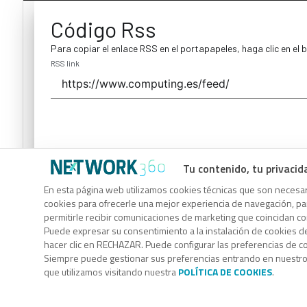
Código Rss
Para copiar el enlace RSS en el portapapeles, haga clic en el 
RSS link
Tu contenido, tu privacid
Código Rss
En esta página web utilizamos cookies técnicas que son necesari
cookies para ofrecerle una mejor experiencia de navegación, para
Para copiar el enlace RSS en el portapapeles, haga clic en el 
permitirle recibir comunicaciones de marketing que coincidan c
RSS link
Puede expresar su consentimiento a la instalación de cookies d
hacer clic en RECHAZAR. Puede configurar las preferencias de 
Siempre puede gestionar sus preferencias entrando en nuestr
que utilizamos visitando nuestra
POLÍTICA DE COOKIES
.