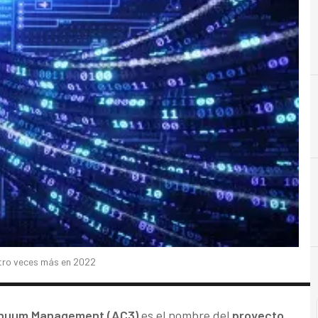
A
Administración Pública
atro veces más en 2022
tinuum Management (AC3)
es el nombre del
proyecto