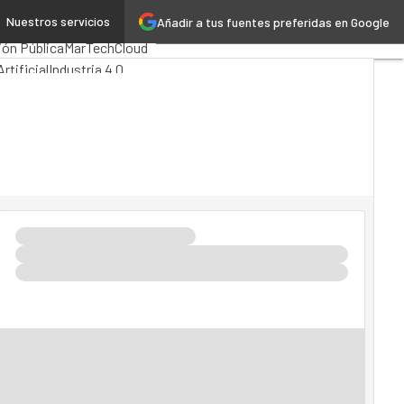
Nuestros servicios
Añadir a tus fuentes preferidas en Google
mputing
Analytics
ión Pública
MarTech
Cloud
rtificial
Industria 4.0
vilidad
Mercado TI