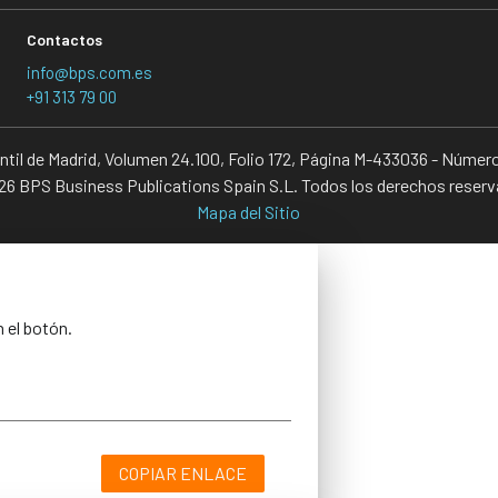
Contactos
info@bps.com.es
+91 313 79 00
antil de Madrid, Volumen 24.100, Folio 172, Página M-433036 - Númer
6 BPS Business Publications Spain S.L. Todos los derechos reser
Mapa del Sitio
n el botón.
COPIAR ENLACE