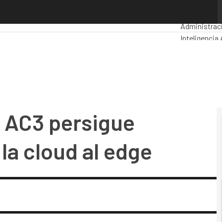
3 persigue optimizar el viaje de la cloud al edge
Premios Co
Administrac
Inteligencia A
Seguridad
Mo
 AC3 persigue
 la cloud al edge