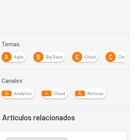
Temas
A
B
C
C
Agile
Big Data
Cloud
Cloud Comp
Canales
Analytics
Cloud
Noticias
Artículos relacionados