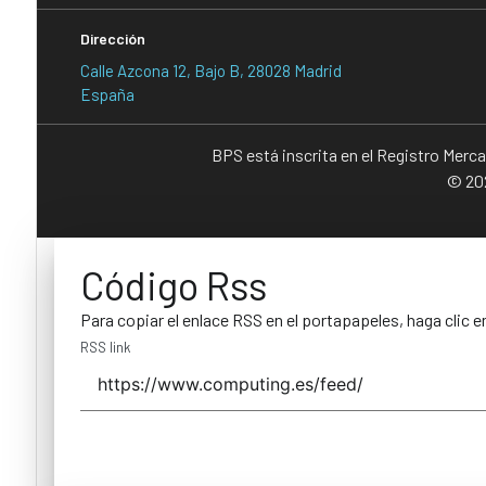
Dirección
Calle Azcona 12, Bajo B, 28028 Madrid
España
BPS está inscrita en el Registro Merc
© 202
Código Rss
Para copiar el enlace RSS en el portapapeles, haga clic e
RSS link