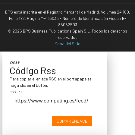
BPS está inscrita en el Registro Mercantil de Madrid, Volumen 24.100,
Folio 172, Página M-433036 - Número de Identificación Fiscal: B-
85062503
© 2026 BPS Business Publications Spain S.L. Todos los derechos
reservados.
Mapa del Sitio
close
Código Rss
Para copiar el enlace RSS en el portapapeles,
haga clic en el botón.
RSS link
COPIAR ENLACE