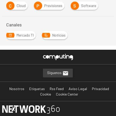
C
P
S
Cloud
Previsiones
Software
Canales
Mercado TI
Noticias
Síguenos
Nosotros
Etiquetas
Rss Feed
Aviso Legal
Privacidad
Cookie
Cookie Center