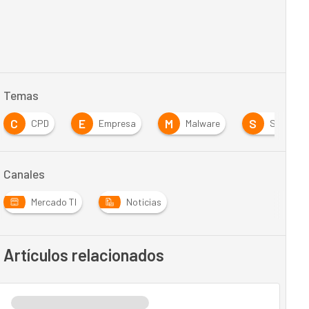
Temas
C
E
M
S
CPD
Empresa
Malware
Segurida
Canales
Mercado TI
Noticias
Artículos relacionados