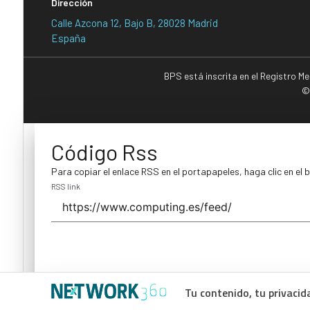
Dirección
Calle Azcona 12, Bajo B, 28028 Madrid
España
BPS está inscrita en el Registro M
©
Código Rss
Para copiar el enlace RSS en el portapapeles, haga clic en el 
RSS link
Tu contenido, tu privacid