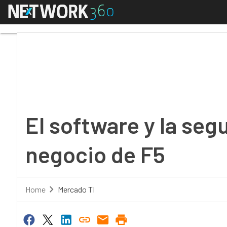
Menú
El software y la segur
El software y la seg
negocio de F5
Home
Mercado TI