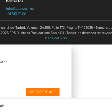
Contactos
info@bps.com.es
+91 313 79 00
ercantil de Madrid, Volumen 24.100, Folio 172, Página M-433036 - Número d
 2026 BPS Business Publications Spain S.L. Todos los derechos reservado
Mapa del Sitio
botón.
COPIAR ENLACE
ad!