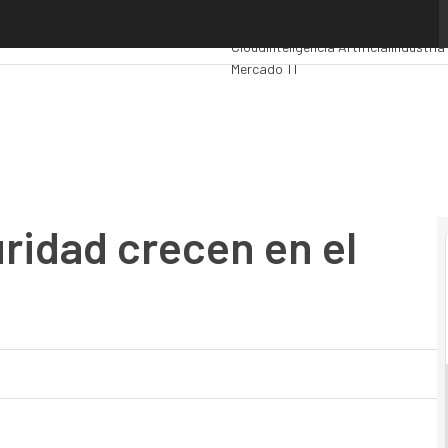
idad crecen en el negocio de F5
Premios Computing
Analytics
Admini
Cloud
Inteligencia Artificial
Industria
Mercado TI
uridad crecen en el