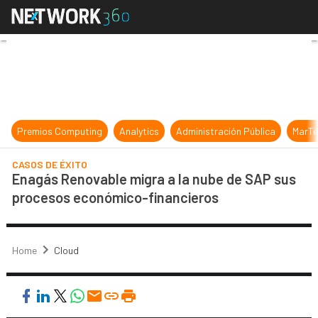
Enagás Renovable migra a la nube
Premios Computing
Analytics
Administración Pública
MarTe
CASOS DE ÉXITO
Enagás Renovable migra a la nube de SAP sus
procesos económico-financieros
Home
Cloud