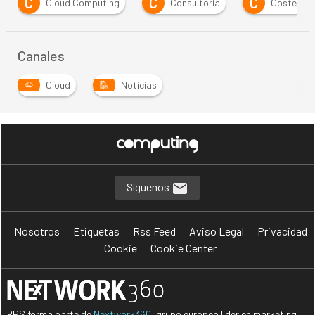
C
C
C
Cloud Computing
Consultoría
Costes
Canales
Cloud
Noticias
Síguenos
Nosotros
Etiquetas
Rss Feed
Aviso Legal
Privacidad
Cookie
Cookie Center
BPS forma parte de
Nextwork360
, grupo europeo líder en marketing