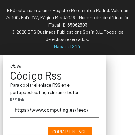
BPS está inscrita en el Registro Mercantil de Madrid, Volumen
24.100, Folio 172, Página M-433036 - Número de Identificación
Fiscal: B-85062503
© 2026 BPS Business Publications Spain S.L. Todos los
derechos reservados.
Mapa del Sitio
close
Código Rss
Para copiar el enlace RSS en el
portapapeles, haga clic en el botón.
RSS link
COPIAR ENLACE