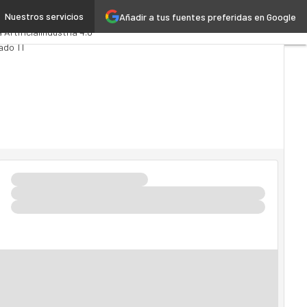
Nuestros servicios
Añadir a tus fuentes preferidas en Google
ytics
Administración Pública
 Artificial
Industria 4.0
ado TI