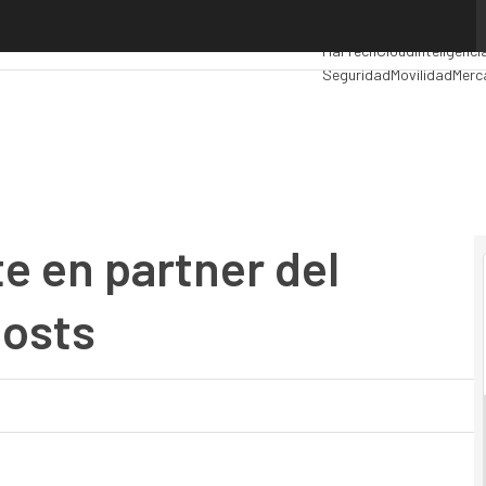
 en partner del programa AWS Outposts
Premios Computing
Anal
MarTech
Cloud
Inteligencia
Seguridad
Movilidad
Merc
e en partner del
osts