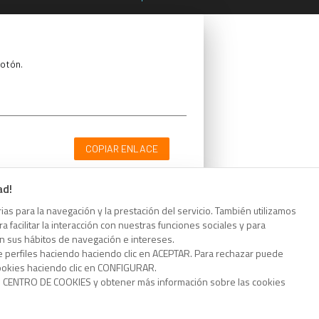
botón.
COPIAR ENLACE
ad!
as para la navegación y la prestación del servicio. También utilizamos
 facilitar la interacción con nuestras funciones sociales y para
botón.
on sus hábitos de navegación e intereses.
e perfiles haciendo haciendo clic en ACEPTAR. Para rechazar puede
cookies haciendo clic en CONFIGURAR.
o CENTRO DE COOKIES y obtener más información sobre las cookies
COPIAR ENLACE