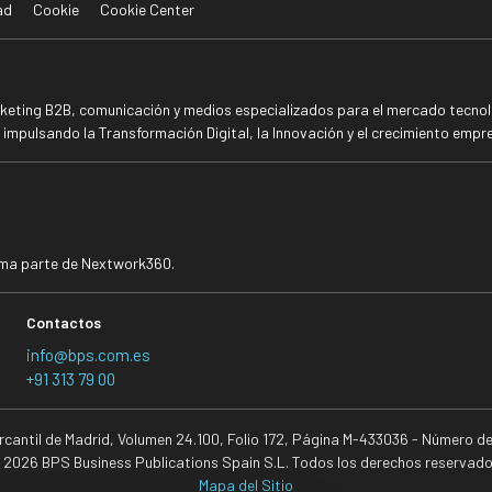
ad
Cookie
Cookie Center
rketing B2B, comunicación y medios especializados para el mercado tecnoló
mpulsando la Transformación Digital, la Innovación y el crecimiento empre
rma parte de Nextwork360.
Contactos
info@bps.com.es
+91 313 79 00
ercantil de Madrid, Volumen 24.100, Folio 172, Página M-433036 - Número d
 2026 BPS Business Publications Spain S.L. Todos los derechos reservado
Mapa del Sitio