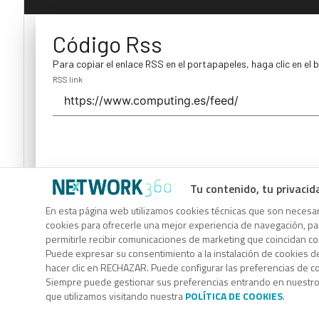
Código Rss
Para copiar el enlace RSS en el portapapeles, haga clic en el 
RSS link
Tu contenido, tu privacid
Código Rss
En esta página web utilizamos cookies técnicas que son necesari
cookies para ofrecerle una mejor experiencia de navegación, para
Para copiar el enlace RSS en el portapapeles, haga clic en el 
permitirle recibir comunicaciones de marketing que coincidan c
RSS link
Puede expresar su consentimiento a la instalación de cookies d
hacer clic en RECHAZAR. Puede configurar las preferencias de 
Siempre puede gestionar sus preferencias entrando en nuestr
que utilizamos visitando nuestra
POLÍTICA DE COOKIES
.