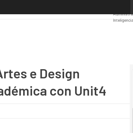
tes e Design implanta gestión académica con Unit4
Premios C
Administra
Inteligencia
Seguridad
Artes e Design
cadémica con Unit4