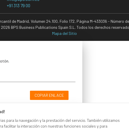
+91 313 79 00
ercantil de Madrid, Volumen 24.100, Folio 172, Página M-433036 - Número d
 2026 BPS Business Publications Spain S.L. Todos los derechos reservado
Mapa del Sitio
botón.
COPIAR ENLACE
ad!
as para la navegación y la prestación del servicio. También utilizamos
 facilitar la interacción con nuestras funciones sociales y para
botón.