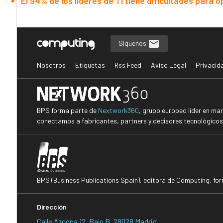
El 94% de los líderes de TI tiene dificultades para o
Síguenos
Nosotros
Etiquetas
Rss Feed
Aviso Legal
Privacid
BPS forma parte de
Nextwork360
, grupo europeo líder en ma
conectamos a fabricantes, partners y decisores tecnológicos i
BPS (Business Publications Spain), editora de Computing, fo
Dirección
Calle Azcona 12, Bajo B, 28028 Madrid