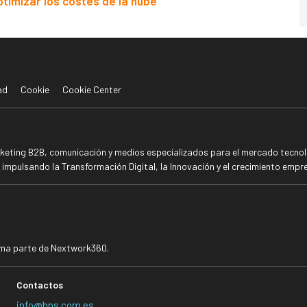
ptimizar los costes de la nube
ad
Cookie
Cookie Center
rketing B2B, comunicación y medios especializados para el mercado tecnoló
mpulsando la Transformación Digital, la Innovación y el crecimiento empre
rma parte de Nextwork360.
Contactos
info@bps.com.es