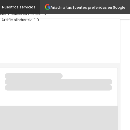
Nuestros servicios
Añadir a tus fuentes preferidas en Google
omputing
Analytics
ción Pública
MarTech
Cloud
 Artificial
Industria 4.0
Movilidad
Mercado TI