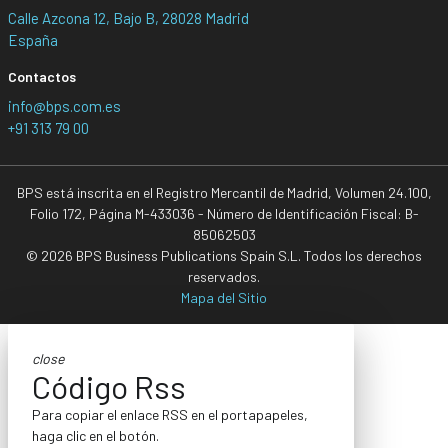
Calle Azcona 12, Bajo B, 28028 Madrid
España
Contactos
info@bps.com.es
+91 313 79 00
BPS está inscrita en el Registro Mercantil de Madrid, Volumen 24.100,
Folio 172, Página M-433036 - Número de Identificación Fiscal: B-
85062503
© 2026 BPS Business Publications Spain S.L. Todos los derechos
reservados.
Mapa del Sitio
close
Código Rss
Para copiar el enlace RSS en el portapapeles,
haga clic en el botón.