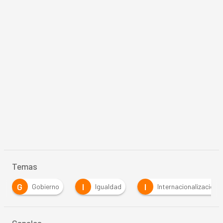
Temas
G
I
I
Gobierno
Igualdad
Internacionalización