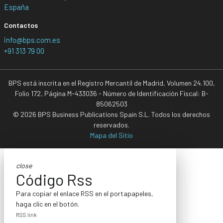
España
Contactos
info@bps.com.es
+91 313 79 00
BPS está inscrita en el Registro Mercantil de Madrid, Volumen 24.100,
Folio 172, Página M-433036 - Número de Identificación Fiscal: B-
85062503
© 2026 BPS Business Publications Spain S.L. Todos los derechos
reservados.
Mapa del Sitio
close
Código Rss
Para copiar el enlace RSS en el portapapeles,
haga clic en el botón.
RSS link