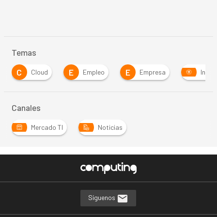
Temas
C
E
E
Cloud
Empleo
Empresa
Inteli
Canales
Mercado TI
Noticias
Síguenos