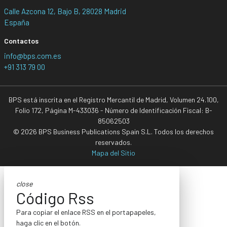
Calle Azcona 12, Bajo B, 28028 Madrid
España
Contactos
info@bps.com.es
+91 313 79 00
BPS está inscrita en el Registro Mercantil de Madrid, Volumen 24.100,
Folio 172, Página M-433036 - Número de Identificación Fiscal: B-
85062503
© 2026 BPS Business Publications Spain S.L. Todos los derechos
reservados.
Mapa del Sitio
close
Código Rss
Para copiar el enlace RSS en el portapapeles,
haga clic en el botón.