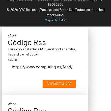
85062503
© 2026 BPS Business Publications Spain S.L. Todos los derechos
reservados.
Mapa del Sitio
close
Código Rss
Para copiar el enlace RSS en el portapapeles,
haga clic en el botón.
RSS link
COPIAR ENLACE
close
Código Rss