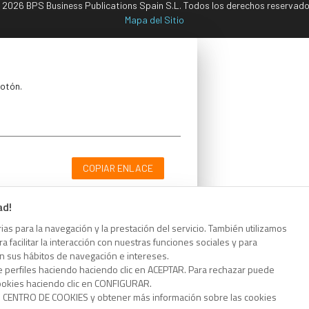
 2026 BPS Business Publications Spain S.L. Todos los derechos reservado
Mapa del Sitio
botón.
COPIAR ENLACE
ad!
as para la navegación y la prestación del servicio. También utilizamos
 facilitar la interacción con nuestras funciones sociales y para
botón.
on sus hábitos de navegación e intereses.
e perfiles haciendo haciendo clic en ACEPTAR. Para rechazar puede
cookies haciendo clic en CONFIGURAR.
o CENTRO DE COOKIES y obtener más información sobre las cookies