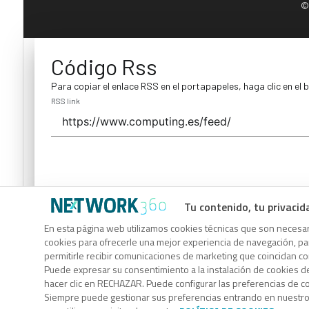
©
Código Rss
Para copiar el enlace RSS en el portapapeles, haga clic en el 
RSS link
Tu contenido, tu privacid
Código Rss
En esta página web utilizamos cookies técnicas que son necesari
cookies para ofrecerle una mejor experiencia de navegación, para
Para copiar el enlace RSS en el portapapeles, haga clic en el 
permitirle recibir comunicaciones de marketing que coincidan c
RSS link
Puede expresar su consentimiento a la instalación de cookies d
hacer clic en RECHAZAR. Puede configurar las preferencias de 
Siempre puede gestionar sus preferencias entrando en nuestr