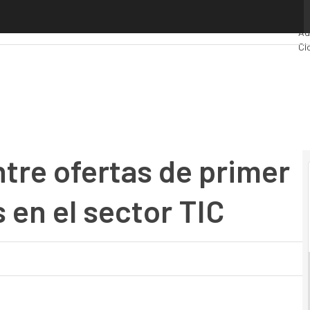
e ofertas de primer empleo y candidatos en el sector TIC
Pr
Ad
Cl
In
Mo
ntre ofertas de primer
 en el sector TIC