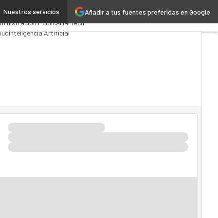
Nuestros servicios
Añadir a tus fuentes preferidas en Google
emios Computing
Analytics
ministración Pública
MarTech
oud
Inteligencia Artificial
dustria 4.0
Seguridad
vilidad
Mercado TI