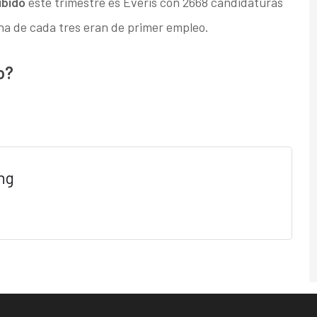
ibido
este trimestre es Everis con 2668 candidaturas
na de cada tres eran de primer empleo.
o?
ng