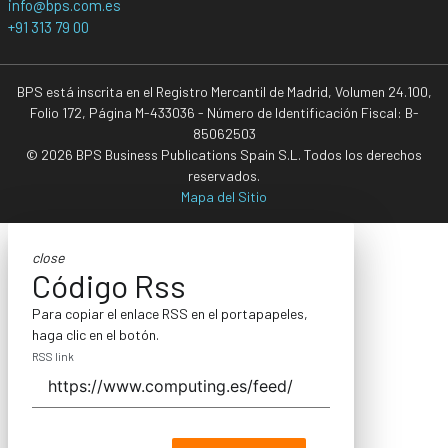
info@bps.com.es
+91 313 79 00
BPS está inscrita en el Registro Mercantil de Madrid, Volumen 24.100,
Folio 172, Página M-433036 - Número de Identificación Fiscal: B-
85062503
© 2026 BPS Business Publications Spain S.L. Todos los derechos
reservados.
Mapa del Sitio
close
Código Rss
Para copiar el enlace RSS en el portapapeles,
haga clic en el botón.
RSS link