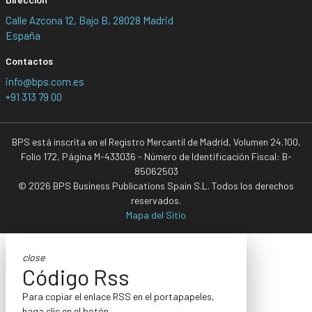
Calle Azcona 12, Bajo B, 28028 Madrid
España
Contactos
info@bps.com.es
+91 313 79 00
BPS está inscrita en el Registro Mercantil de Madrid, Volumen 24.100,
Folio 172, Página M-433036 - Número de Identificación Fiscal: B-
85062503
© 2026 BPS Business Publications Spain S.L. Todos los derechos
reservados.
Mapa del Sitio
close
Código Rss
Para copiar el enlace RSS en el portapapeles,
haga clic en el botón.