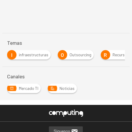
Temas
I
O
R
infraestructuras
Outsourcing
Recursos 
Canales
Mercado TI
Noticias
Síguenos