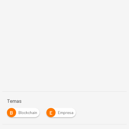
Temas
B
E
Blockchain
Empresa
…