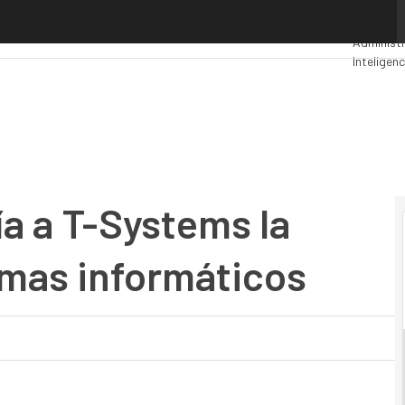
a T-Systems la gestión de sus sistemas informáticos
Premios 
Administr
Inteligenc
Segurida
ía a T-Systems la
emas informáticos