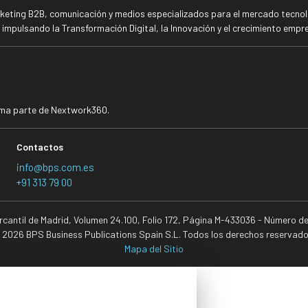
rketing B2B, comunicación y medios especializados para el mercado tecnoló
mpulsando la Transformación Digital, la Innovación y el crecimiento empre
rma parte de Nextwork360.
Contactos
info@bps.com.es
+91 313 79 00
ercantil de Madrid, Volumen 24.100, Folio 172, Página M-433036 - Número d
 2026 BPS Business Publications Spain S.L. Todos los derechos reservado
Mapa del Sitio