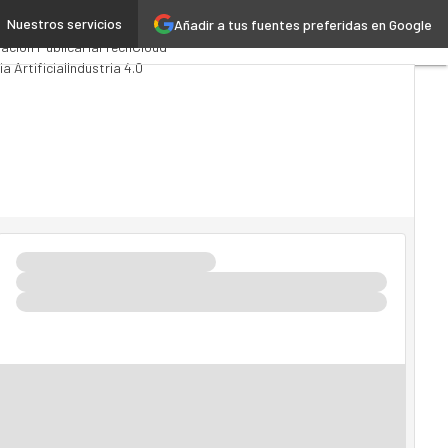
Nuestros servicios
Añadir a tus fuentes preferidas en Google
Computing
Analytics
ación Pública
MarTech
Cloud
ia Artificial
Industria 4.0
d
Movilidad
Mercado TI