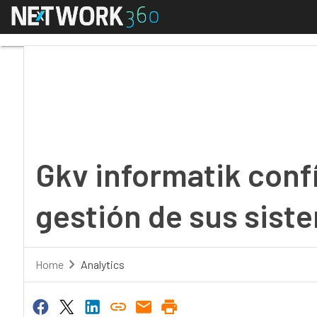
Menú
Gkv informatik confía 
Gkv informatik conf
gestión de sus sist
Home
Analytics