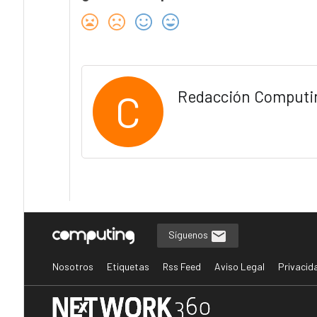
C
Redacción Computi
Síguenos
Nosotros
Etiquetas
Rss Feed
Aviso Legal
Privacid