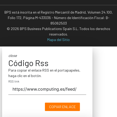
BPS está inscrita en el Registro Mercantil de Madrid, Volumen 24.100,
Folio 172, Página M-433036 - Número de Identificación Fiscal: B-
85062503
© 2026 BPS Business Publications Spain S.L. Todos los derechos
reservados.
Mapa del Sitio
close
Código Rss
Para copiar el enlace RSS en el portapapeles,
haga clic en el botón.
RSS link
COPIAR ENLACE