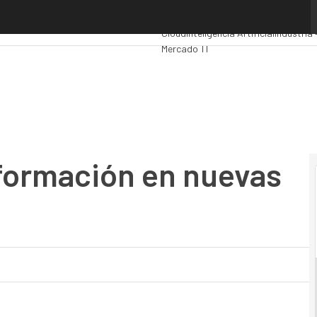
ormación en nuevas tecnologías
Premios Computing
Analytics
Admini
Cloud
Inteligencia Artificial
Industria 
Mercado TI
 formación en nuevas